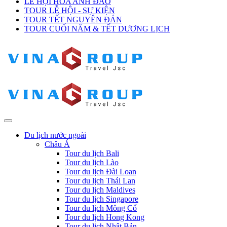
LỄ HỘI HOA ANH ĐÀO
TOUR LỄ HỘI - SỰ KIỆN
TOUR TẾT NGUYÊN ĐÁN
TOUR CUỐI NĂM & TẾT DƯƠNG LỊCH
Du lịch nước ngoài
Châu Á
Tour du lịch Bali
Tour du lịch Lào
Tour du lịch Đài Loan
Tour du lịch Thái Lan
Tour du lịch Maldives
Tour du lịch Singapore
Tour du lịch Mông Cổ
Tour du lịch Hong Kong
Tour du lịch Nhật Bản