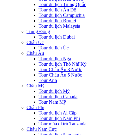
Tour du lịch Trung Quốc
Tour du lịch Ấn Độ
Tour du lịch Campuchia
Tour du lich Brunei
Tour du lịch Malaysia
Trung Đông
Tour du lịch Dubai
Châu Úc
Tour du lịch Úc
Châu Âu
Tour du lịch Nga
Tour du lịch Thổ Nhĩ Kỳ
Tour Châu Âu 3 Nước
Tour Châu Âu 5 Nước
Tour Anh
Châu Mỹ
Tour du lịch Mỹ
Tour du lịch Canada
Tour Nam Mỹ
Châu Phi
Tour du lịch Ai Cập
Tour du lịch Nam Phi
Tour mùa di trú Tanzania
Châu Nam Cực
Tour du lịch Nam cực