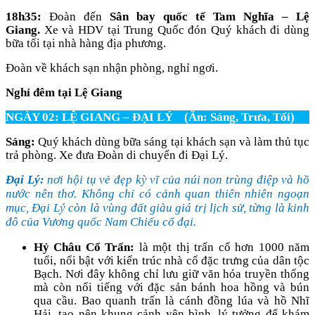
18h35:
Đoàn đến
Sân bay quốc tế Tam Nghĩa – Lệ
Giang.
Xe và HDV tại Trung Quốc đón Quý khách đi dùng
bữa tối tại nhà hàng địa phương.
Đoàn về khách sạn nhận phòng, nghỉ ngơi.
Nghỉ đêm tại Lệ Giang
NGÀY 02: LỆ GIANG – ĐẠI LÝ (Ăn: Sáng, Trưa, Tối)
Sáng:
Quý khách dùng bữa sáng tại khách sạn và làm thủ tục
trả phòng. Xe đưa Đoàn di chuyển đi Đại Lý.
Đại Lý:
nơi hội tụ vẻ đẹp kỳ vĩ của núi non trùng điệp và hồ
nước nên thơ. Không chỉ có cảnh quan thiên nhiên ngoạn
mục, Đại Lý còn là vùng đất giàu giá trị lịch sử, từng là kinh
đô của Vương quốc Nam Chiếu cổ đại.
Hỷ Châu Cổ Trấn:
là một thị trấn cổ hơn 1000 năm
tuổi, nổi bật với kiến trúc nhà cổ đặc trưng của dân tộc
Bạch. Nơi đây không chỉ lưu giữ văn hóa truyền thống
mà còn nổi tiếng với đặc sản bánh hoa hồng và bún
qua cầu. Bao quanh trấn là cánh đồng lúa và hồ Nhĩ
Hải, tạo nên khung cảnh yên bình, lý tưởng để khám