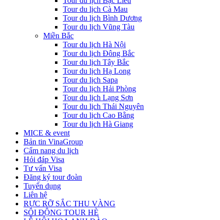
Tour du lịch Bạc Liêu
Tour du lịch Cà Mau
Tour du lịch Bình Dương
Tour du lịch Vũng Tàu
Miền Bắc
Tour du lịch Hà Nội
Tour du lịch Đông Bắc
Tour du lịch Tây Bắc
Tour du lịch Hạ Long
Tour du lịch Sapa
Tour du lịch Hải Phòng
Tour du lịch Lạng Sơn
Tour du lịch Thái Nguyên
Tour du lịch Cao Bằng
Tour du lịch Hà Giang
MICE & event
Bản tin VinaGroup
Cẩm nang du lịch
Hỏi đáp Visa
Tư vấn Visa
Đăng ký tour đoàn
Tuyển dụng
Liên hệ
RỰC RỠ SẮC THU VÀNG
SÔI ĐỘNG TOUR HÈ