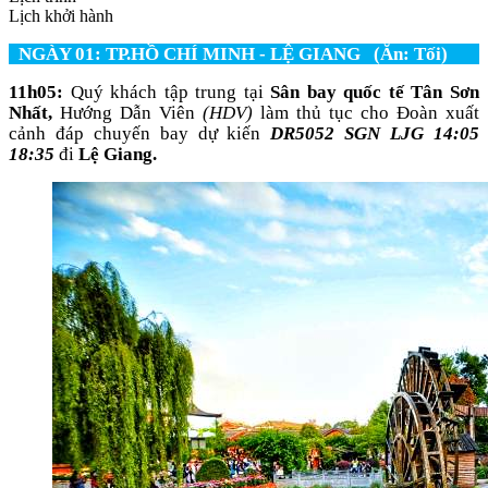
Lịch khởi hành
NGÀY 01: TP.HỒ CHÍ MINH - LỆ GIANG (Ăn: Tối)
11h05:
Quý khách tập trung tại
Sân bay quốc tế Tân Sơn
Nhất,
Hướng Dẫn Viên
(HDV)
làm thủ tục cho Đoàn xuất
cảnh đáp chuyến bay dự kiến
DR5052 SGN LJG 14:05
18:35
đi
Lệ Giang.