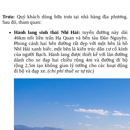
Trưa:
Quý khách dùng bữa trưa tại nhà hàng địa phương.
Sau đó, tham quan:
Hành lang sinh thái Nhĩ Hải:
tuyến đường này dài
46km nối liền trấn Hạ Quan và bến tàu Đào Nguyên.
Phong cảnh hai bên đường rất đẹp với một bên là hồ
Nhĩ Hải xanh biếc, một bên là kiến trúc dân cư cổ kính
của người Bạch. Hành lang được thiết kế với làn đường
dành cho xe đạp hai chiều rộng 4m và đường đi bộ
rộng 2,5m tạo không gian lý tưởng cho các hoạt động
đi bộ và đạp xe.
(chi phí thuê xe tự túc)