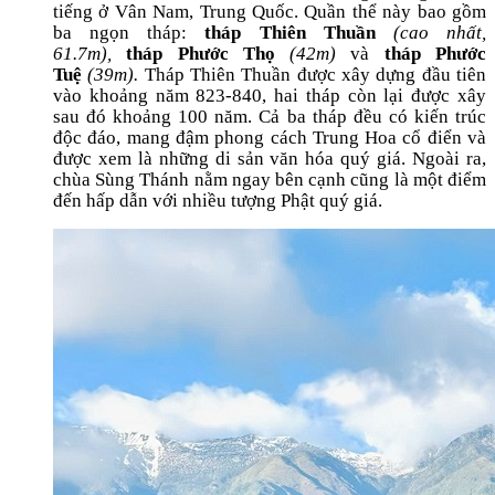
tiếng ở Vân Nam, Trung Quốc. Quần thể này bao gồm
ba ngọn tháp:
tháp Thiên Thuần
(cao nhất,
61.7m),
tháp Phước Thọ
(42m)
và
tháp Phước
Tuệ
(39m).
Tháp Thiên Thuần được xây dựng đầu tiên
vào khoảng năm 823-840, hai tháp còn lại được xây
sau đó khoảng 100 năm. Cả ba tháp đều có kiến trúc
độc đáo, mang đậm phong cách Trung Hoa cổ điển và
được xem là những di sản văn hóa quý giá. Ngoài ra,
chùa Sùng Thánh nằm ngay bên cạnh cũng là một điểm
đến hấp dẫn với nhiều tượng Phật quý giá.