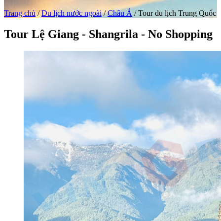
Trang chủ
/
Du lịch nước ngoài
/
Châu Á
/
Tour du lịch Trung Quốc
Tour Lệ Giang - Shangrila - No Shopping