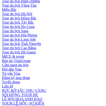
Tour du lịch Bình Dương
Tour du lịch Vũng Tàu
Miền Bắc
Tour du lịch Hà Nội
Tour du lịch Đông Bắc
Tour du lịch Tây Bắc
Tour du lịch Hạ Long
Tour du lịch Sapa
Tour du lịch Hải Phòng
Tour du lịch Lạng Sơn
Tour du lịch Thái Nguyên
Tour du lịch Cao Bằng
Tour du lịch Hà Giang
MICE & event
Bản tin VinaGroup
Cẩm nang du lịch
Hỏi đáp Visa
Tư vấn Visa
Đăng ký tour đoàn
Tuyển dụng
Liên hệ
RỰC RỠ SẮC THU VÀNG
SÔI ĐỘNG TOUR HÈ
LỄ HỘI HOA ANH ĐÀO
TOUR LỄ HỘI - SỰ KIỆN