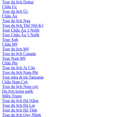
Tour du lịch Dubai
Châu Úc
Tour du lịch Úc
Châu Âu
Tour du lịch Nga
Tour du lịch Thổ Nhĩ Kỳ
Tour Châu Âu 3 Nước
Tour Châu Âu 5 Nước
Tour Anh
Châu Mỹ
Tour du lịch Mỹ
Tour du lịch Canada
Tour Nam Mỹ
Châu Phi
Tour du lịch Ai Cập
Tour du lịch Nam Phi
Tour mùa di trú Tanzania
Châu Nam Cực
Tour du lịch Nam cực
Du lịch trong nước
Miền Trung
Tour du lịch Đà Nẵng
Tour du lịch Đà Lạt
Tour du lịch Hà Tĩnh
Tour du lịch Quy Nhơn