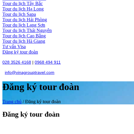
Tour du lịch Tây Bắc
Tour du lịch Hạ Long
Tour du lịch Sapa
Tour du lịch Hải Phòng
Tour du lịch Lạng Sơn
Tour du lịch Thái Nguyên
Tour du lịch Cao Bằng
Tour du lịch Hà Giang
Tư vấn Visa
Đăng ký tour đoàn
028 3526 4168
|
0968 494 911
info@vinagrouptravel.com
Đăng ký tour đoàn
Trang chủ
/
Đăng ký tour đoàn
Đăng ký tour đoàn