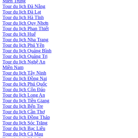
Miền Trung
Tour du lịch Đà Nẵng
Tour du lịch Đà Lạt
Tour du lịch Hà Tĩnh
Tour du lịch Quy Nhơn
Tour du lịch Phan Thiết
Tour du lịch Huế
Tour du lịch Nha Trang
Tour du lịch Phú Yên
Tour du lịch Quảng Bình
Tour du lịch Quảng Trị
Tour du lịch Nghệ An
Miền Nam
Tour du lịch Tây Ninh
Tour du lịch Đồng Nai
Tour du lịch Phú Quốc
Tour du lịch Côn Đảo
Tour du lịch Long An
Tour du lịch Tiền Giang
Tour du lịch Bến Tre
Tour du lịch Cần Thơ
Tour du lịch Đồng Tháp
Tour du lịch Sóc Trăng
Tour du lịch Bạc Liêu
Tour du lịch Cà Mau