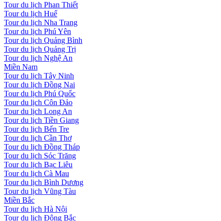
Tour du lịch Phan Thiết
Tour du lịch Huế
Tour du lịch Nha Trang
Tour du lịch Phú Yên
Tour du lịch Quảng Bình
Tour du lịch Quảng Trị
Tour du lịch Nghệ An
Miền Nam
Tour du lịch Tây Ninh
Tour du lịch Đồng Nai
Tour du lịch Phú Quốc
Tour du lịch Côn Đảo
Tour du lịch Long An
Tour du lịch Tiền Giang
Tour du lịch Bến Tre
Tour du lịch Cần Thơ
Tour du lịch Đồng Tháp
Tour du lịch Sóc Trăng
Tour du lịch Bạc Liêu
Tour du lịch Cà Mau
Tour du lịch Bình Dương
Tour du lịch Vũng Tàu
Miền Bắc
Tour du lịch Hà Nội
Tour du lịch Đông Bắc