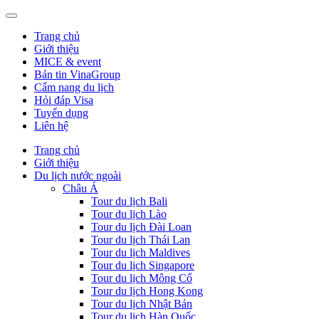
Trang chủ
Giới thiệu
MICE & event
Bản tin VinaGroup
Cẩm nang du lịch
Hỏi đáp Visa
Tuyển dụng
Liên hệ
Trang chủ
Giới thiệu
Du lịch nước ngoài
Châu Á
Tour du lịch Bali
Tour du lịch Lào
Tour du lịch Đài Loan
Tour du lịch Thái Lan
Tour du lịch Maldives
Tour du lịch Singapore
Tour du lịch Mông Cổ
Tour du lịch Hong Kong
Tour du lịch Nhật Bản
Tour du lịch Hàn Quốc