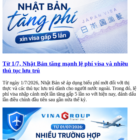
Từ 1/7, Nhật Bản tăng mạnh lệ phí visa và nhiều
thủ tục lưu trú
Từ ngày 1/7/2026, Nhật Bản sẽ áp dụng biểu phí mới đối với thị
thực và các thủ tục lưu trú dành cho người nước ngoài. Trong đó, lệ
phí visa nhập cảnh một lần tăng gấp 5 lần so với hiện nay, đánh dấu
lần điều chỉnh đầu tiên sau gần nửa thế kỷ.