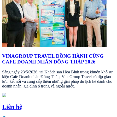
VINAGROUP TRAVEL ĐỒNG HÀNH CÙNG
CAFE DOANH NHÂN ĐỒNG THÁP 2026
Sáng ngày 23/5/2026, tại Khách sạn Hòa Bình trong khuôn khổ sự
kiện Cafe Doanh nhân Đồng Tháp, VinaGroup Travel có dịp giao
lưu, kết nối và cung cấp thêm những giải pháp du lịch hè dành cho
doanh nhân, gia đình ở trong và ngoài nước.
Liên hệ