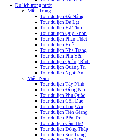
Du lịch trong nước
Miền Trung
Tour du lịch Đà Nẵng
Tour du lịch Đà Lạt
Tour du lịch Hà Tĩnh
Tour du lịch Quy Nhơn
Tour du lịch Phan Thiết
Tour du lịch Huế
Tour du lịch Nha Trang
Tour du lịch Phú Yên
Tour du lịch Quảng Bình
Tour du lịch Quảng Trị
Tour du lịch Nghệ An
Miền Nam
Tour du lịch Tây Ninh
Tour du lịch Đồng Nai
Tour du lịch Phú Quốc
Tour du lịch Côn Đảo
Tour du lịch Long An
Tour du lịch Tiền Giang
Tour du lịch Bến Tre
Tour du lịch Cần Thơ
Tour du lịch Đồng Tháp
Tour du lịch Sóc Trăng