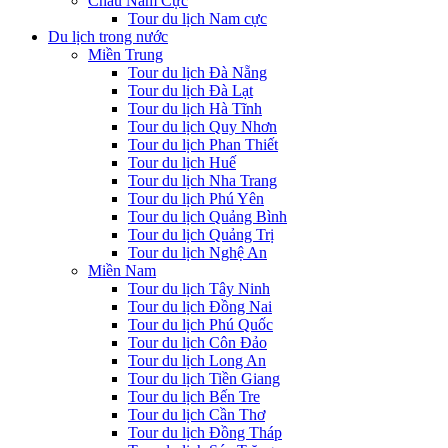
Châu Nam Cực
Tour du lịch Nam cực
Du lịch trong nước
Miền Trung
Tour du lịch Đà Nẵng
Tour du lịch Đà Lạt
Tour du lịch Hà Tĩnh
Tour du lịch Quy Nhơn
Tour du lịch Phan Thiết
Tour du lịch Huế
Tour du lịch Nha Trang
Tour du lịch Phú Yên
Tour du lịch Quảng Bình
Tour du lịch Quảng Trị
Tour du lịch Nghệ An
Miền Nam
Tour du lịch Tây Ninh
Tour du lịch Đồng Nai
Tour du lịch Phú Quốc
Tour du lịch Côn Đảo
Tour du lịch Long An
Tour du lịch Tiền Giang
Tour du lịch Bến Tre
Tour du lịch Cần Thơ
Tour du lịch Đồng Tháp