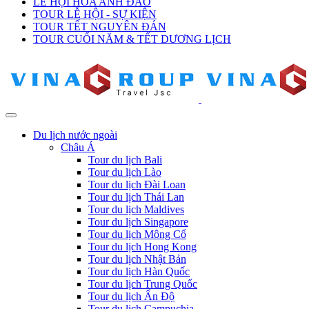
LỄ HỘI HOA ANH ĐÀO
TOUR LỄ HỘI - SỰ KIỆN
TOUR TẾT NGUYÊN ĐÁN
TOUR CUỐI NĂM & TẾT DƯƠNG LỊCH
Du lịch nước ngoài
Châu Á
Tour du lịch Bali
Tour du lịch Lào
Tour du lịch Đài Loan
Tour du lịch Thái Lan
Tour du lịch Maldives
Tour du lịch Singapore
Tour du lịch Mông Cổ
Tour du lịch Hong Kong
Tour du lịch Nhật Bản
Tour du lịch Hàn Quốc
Tour du lịch Trung Quốc
Tour du lịch Ấn Độ
Tour du lịch Campuchia