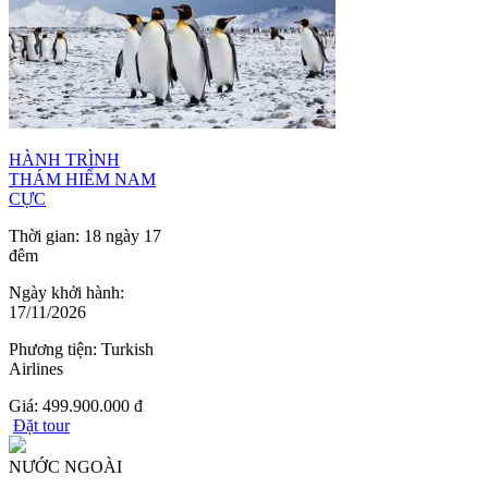
HÀNH TRÌNH
THÁM HIỂM NAM
CỰC
Thời gian:
18 ngày 17
đêm
Ngày khởi hành:
17/11/2026
Phương tiện:
Turkish
Airlines
Giá:
499.900.000 đ
Đặt tour
NƯỚC NGOÀI