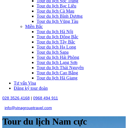
Tour du lịch Sóc Trăng
Tour du lịch Bạc Liêu
Tour du lịch Cà Mau
Tour du lịch Bình Dương
Tour du lịch Vũng Tàu
Miền Bắc
Tour du lịch Hà Nội
Tour du lịch Đông Bắc
Tour du lịch Tây Bắc
Tour du lịch Hạ Long
Tour du lịch Sapa
Tour du lịch Hải Phòng
Tour du lịch Lạng Sơn
Tour du lịch Thái Nguyên
Tour du lịch Cao Bằng
Tour du lịch Hà Giang
Tư vấn Visa
Đăng ký tour đoàn
028 3526 4168
|
0968 494 911
info@vinagrouptravel.com
Tour du lịch Nam cực