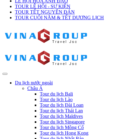
LỄ HỘI HOA ANH ĐÀO
TOUR LỄ HỘI - SỰ KIỆN
TOUR TẾT NGUYÊN ĐÁN
TOUR CUỐI NĂM & TẾT DƯƠNG LỊCH
Du lịch nước ngoài
Châu Á
Tour du lịch Bali
Tour du lịch Lào
Tour du lịch Đài Loan
Tour du lịch Thái Lan
Tour du lịch Maldives
Tour du lịch Singapore
Tour du lịch Mông Cổ
Tour du lịch Hong Kong
Tour du lịch Nhật Bản