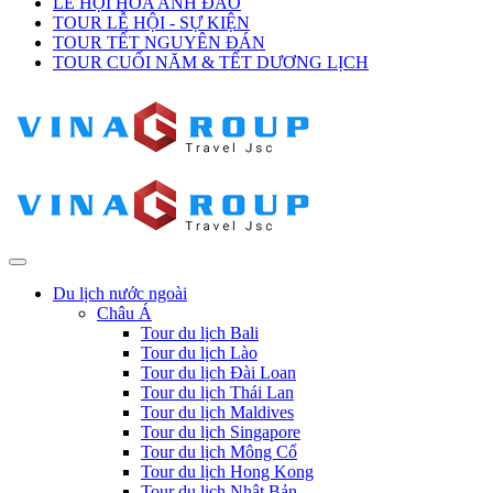
LỄ HỘI HOA ANH ĐÀO
TOUR LỄ HỘI - SỰ KIỆN
TOUR TẾT NGUYÊN ĐÁN
TOUR CUỐI NĂM & TẾT DƯƠNG LỊCH
Du lịch nước ngoài
Châu Á
Tour du lịch Bali
Tour du lịch Lào
Tour du lịch Đài Loan
Tour du lịch Thái Lan
Tour du lịch Maldives
Tour du lịch Singapore
Tour du lịch Mông Cổ
Tour du lịch Hong Kong
Tour du lịch Nhật Bản