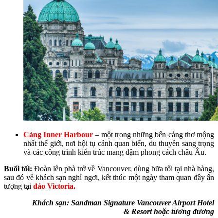
Cảng Inner Harbour
–
một trong những bến cảng thơ mộng
nhất thế giới, nơi hội tụ cảnh quan biển, du thuyền sang trọng
và các công trình kiến trúc mang đậm phong cách châu Âu
.
Buổi tối:
Đoàn lên phà trở về Vancouver, dùng bữa tối tại nhà hàng,
sau đó về khách sạn nghỉ ngơi, kết thúc một ngày tham quan đầy ấn
tượng tại
đảo Victoria.
Khách sạn: Sandman Signature Vancouver Airport Hotel
& Resort hoặc tương đương