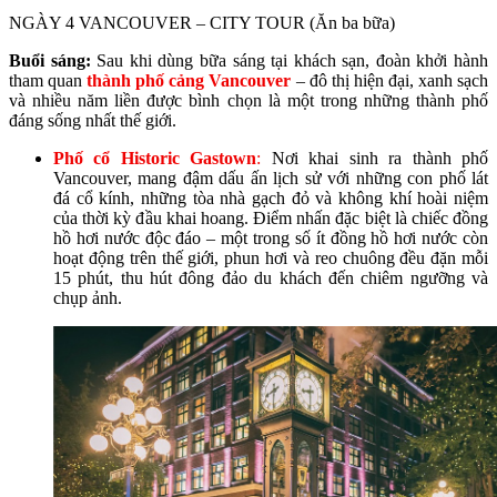
NGÀY 4 VANCOUVER – CITY TOUR (Ăn ba bữa)
Buổi sáng:
Sau khi dùng bữa sáng tại khách sạn, đoàn khởi hành
tham quan
thành phố cảng Vancouver
– đô thị hiện đại, xanh sạch
và nhiều năm liền được bình chọn là một trong những thành phố
đáng sống nhất thế giới.
Phố cổ Historic Gastown
:
Nơi khai sinh ra thành phố
Vancouver, mang đậm dấu ấn lịch sử với những con phố lát
đá cổ kính, những tòa nhà gạch đỏ và không khí hoài niệm
của thời kỳ đầu khai hoang. Điểm nhấn đặc biệt là chiếc đồng
hồ hơi nước độc đáo – một trong số ít đồng hồ hơi nước còn
hoạt động trên thế giới, phun hơi và reo chuông đều đặn mỗi
15 phút, thu hút đông đảo du khách đến chiêm ngưỡng và
chụp ảnh.