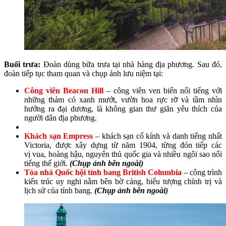
Buổi trưa
:
Đoàn dùng bữa trưa tại nhà hàng địa phương. Sau đó,
đoàn tiếp tục tham quan và chụp ảnh lưu niệm tại
:
Công viên Beacon Hill
–
công viên ven biển nổi tiếng với
những thảm cỏ xanh mướt, vườn hoa rực rỡ và tầm nhìn
hướng ra đại dương, là không gian thư giãn yêu thích của
người dân địa phương
.
Khách sạn Empress
–
khách sạn cổ kính và danh tiếng nhất
Victoria, được xây dựng từ năm 1904, từng đón tiếp các
vị vua, hoàng hậu, nguyên thủ quốc gia và nhiều ngôi sao nổi
tiếng thế giới.
(Chụp ảnh bên ngoài)
Tòa nhà Quốc hội tỉnh bang British Columbia
–
công trình
kiến trúc uy nghi nằm bên bờ cảng, biểu tượng chính trị và
lịch sử của tỉnh bang.
(Chụp ảnh bên ngoài)