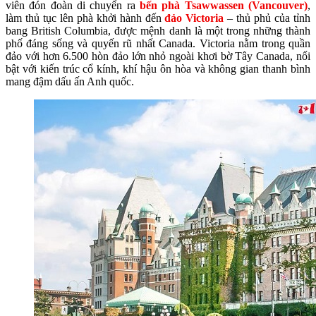
viên đón đoàn di chuyển ra
bến phà Tsawwassen (Vancouver)
,
làm thủ tục lên phà khởi hành đến
đảo Victoria
–
thủ phủ của tỉnh
bang British Columbia, được mệnh danh là một trong những thành
phố đáng sống và quyến rũ nhất Canada. Victoria nằm trong quần
đảo với hơn 6.500 hòn đảo lớn nhỏ ngoài khơi bờ Tây Canada, nổi
bật với kiến trúc cổ kính, khí hậu ôn hòa và không gian thanh bình
mang đậm dấu ấn Anh quốc.