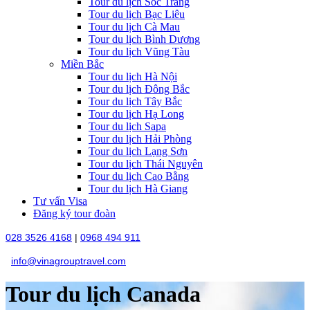
Tour du lịch Sóc Trăng
Tour du lịch Bạc Liêu
Tour du lịch Cà Mau
Tour du lịch Bình Dương
Tour du lịch Vũng Tàu
Miền Bắc
Tour du lịch Hà Nội
Tour du lịch Đông Bắc
Tour du lịch Tây Bắc
Tour du lịch Hạ Long
Tour du lịch Sapa
Tour du lịch Hải Phòng
Tour du lịch Lạng Sơn
Tour du lịch Thái Nguyên
Tour du lịch Cao Bằng
Tour du lịch Hà Giang
Tư vấn Visa
Đăng ký tour đoàn
028 3526 4168
|
0968 494 911
info@vinagrouptravel.com
Tour du lịch Canada