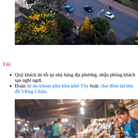
Tối:
Quý khách ăn tối tại nhà hàng địa phương, nhận phòng khách
sạn nghỉ ngơi.
Đoàn
tự do khám phá khu phố Tây
hoặc
chợ đêm tại thủ
đô Viêng Chăn
.