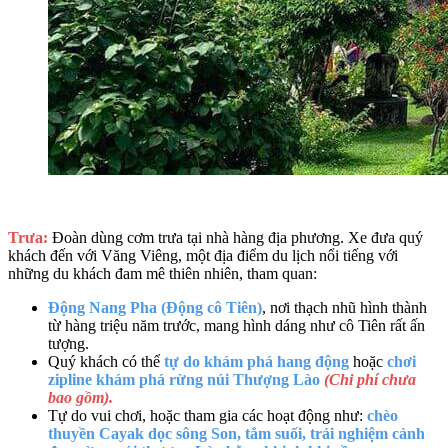
Trưa:
Đoàn dùng cơm trưa tại nhà hàng địa phương. Xe đưa quý
khách đến với Văng Viêng, một địa điểm du lịch nổi tiếng với
những du khách đam mê thiên nhiên, tham quan:
Động Nang Pha (Động cô Tiên)
, nơi thạch nhũ hình thành
từ hàng triệu năm trước, mang hình dáng như cô Tiên rất ấn
tượng.
Quý khách có thể
tự do khám phá hang động
hoặc
chơi
zipline khám phá rừng núi Thượng Lào
(Chi phí chưa
bao gồm).
Tự do vui chơi, hoặc tham gia các hoạt động như:
chèo
thuyền Cayak dọc sông Son, tắm suối, trải nghiệm cảnh