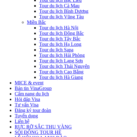
Tour du lịch Bạc Liêu
Tour du lịch Cà Mau
Tour du lịch Bình Dương
Tour du lịch Vũng Tàu
Miền Bắc
Tour du lịch Hà Nội
Tour du lịch Đông Bắc
Tour du lịch Tây Bắc
Tour du lịch Hạ Long
Tour du lịch Sapa
Tour du lịch Hải Phòng
Tour du lịch Lạng Sơn
Tour du lịch Thái Nguyên
Tour du lịch Cao Bằng
Tour du lịch Hà Giang
MICE & event
Bản tin VinaGroup
Cẩm nang du lịch
Hỏi đáp Visa
Tư vấn Visa
Đăng ký tour đoàn
Tuyển dụng
Liên hệ
RỰC RỠ SẮC THU VÀNG
SÔI ĐỘNG TOUR HÈ