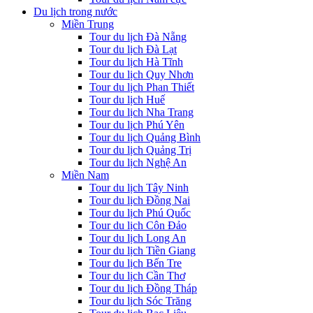
Du lịch trong nước
Miền Trung
Tour du lịch Đà Nẵng
Tour du lịch Đà Lạt
Tour du lịch Hà Tĩnh
Tour du lịch Quy Nhơn
Tour du lịch Phan Thiết
Tour du lịch Huế
Tour du lịch Nha Trang
Tour du lịch Phú Yên
Tour du lịch Quảng Bình
Tour du lịch Quảng Trị
Tour du lịch Nghệ An
Miền Nam
Tour du lịch Tây Ninh
Tour du lịch Đồng Nai
Tour du lịch Phú Quốc
Tour du lịch Côn Đảo
Tour du lịch Long An
Tour du lịch Tiền Giang
Tour du lịch Bến Tre
Tour du lịch Cần Thơ
Tour du lịch Đồng Tháp
Tour du lịch Sóc Trăng