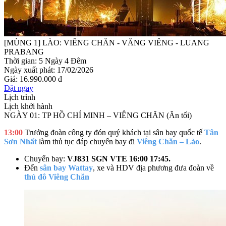
[MÙNG 1] LÀO: VIÊNG CHĂN - VĂNG VIÊNG - LUANG
PRABANG
Thời gian:
5 Ngày 4 Đêm
Ngày xuất phát:
17/02/2026
Giá:
16.990.000 đ
Đặt ngay
Lịch trình
Lịch khởi hành
NGÀY 01: TP HỒ CHÍ MINH – VIÊNG CHĂN (Ăn tối)
13:00
Trưởng đoàn công ty đón quý khách tại sân bay quốc tế
Tân
Sơn Nhất
làm thủ tục đáp chuyến bay đi
Viêng Chăn – Lào
.
Chuyến bay:
VJ831 SGN VTE 16:00 17:45.
Đến
sân bay Wattay
, xe và HDV địa phương đưa đoàn về
thủ đô Viêng Chăn