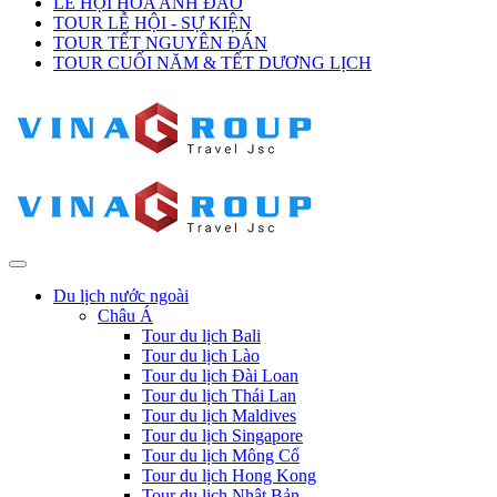
LỄ HỘI HOA ANH ĐÀO
TOUR LỄ HỘI - SỰ KIỆN
TOUR TẾT NGUYÊN ĐÁN
TOUR CUỐI NĂM & TẾT DƯƠNG LỊCH
Du lịch nước ngoài
Châu Á
Tour du lịch Bali
Tour du lịch Lào
Tour du lịch Đài Loan
Tour du lịch Thái Lan
Tour du lịch Maldives
Tour du lịch Singapore
Tour du lịch Mông Cổ
Tour du lịch Hong Kong
Tour du lịch Nhật Bản