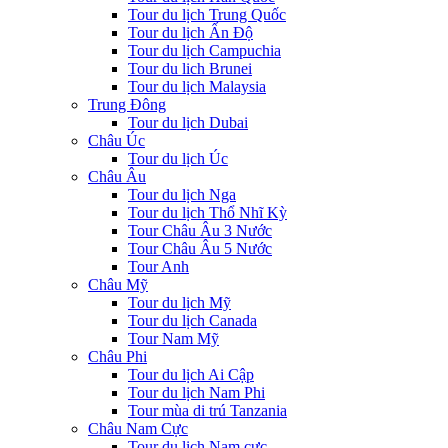
Tour du lịch Trung Quốc
Tour du lịch Ấn Độ
Tour du lịch Campuchia
Tour du lich Brunei
Tour du lịch Malaysia
Trung Đông
Tour du lịch Dubai
Châu Úc
Tour du lịch Úc
Châu Âu
Tour du lịch Nga
Tour du lịch Thổ Nhĩ Kỳ
Tour Châu Âu 3 Nước
Tour Châu Âu 5 Nước
Tour Anh
Châu Mỹ
Tour du lịch Mỹ
Tour du lịch Canada
Tour Nam Mỹ
Châu Phi
Tour du lịch Ai Cập
Tour du lịch Nam Phi
Tour mùa di trú Tanzania
Châu Nam Cực
Tour du lịch Nam cực