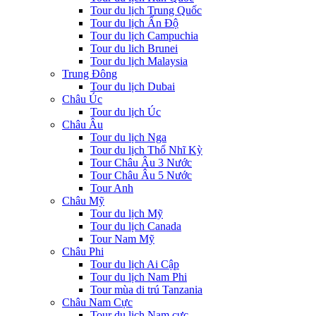
Tour du lịch Trung Quốc
Tour du lịch Ấn Độ
Tour du lịch Campuchia
Tour du lich Brunei
Tour du lịch Malaysia
Trung Đông
Tour du lịch Dubai
Châu Úc
Tour du lịch Úc
Châu Âu
Tour du lịch Nga
Tour du lịch Thổ Nhĩ Kỳ
Tour Châu Âu 3 Nước
Tour Châu Âu 5 Nước
Tour Anh
Châu Mỹ
Tour du lịch Mỹ
Tour du lịch Canada
Tour Nam Mỹ
Châu Phi
Tour du lịch Ai Cập
Tour du lịch Nam Phi
Tour mùa di trú Tanzania
Châu Nam Cực
Tour du lịch Nam cực