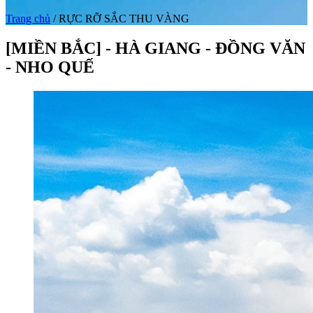
Trang chủ
/
RỰC RỠ SẮC THU VÀNG
[MIỀN BẮC] - HÀ GIANG - ĐỒNG VĂN
- NHO QUẾ