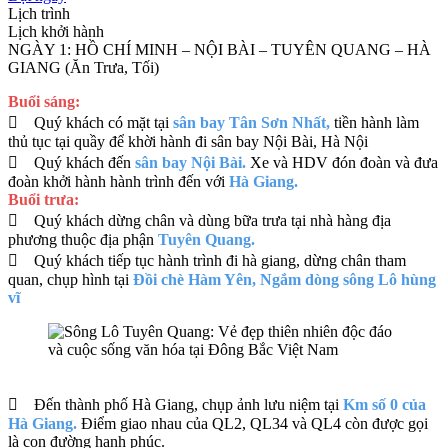
Lịch trình
Lịch khởi hành
NGÀY 1: HỒ CHÍ MINH – NỘI BÀI – TUYÊN QUANG – HÀ
GIANG (Ăn Trưa, Tối)
Buổi sáng:
 Quý khách có mặt tại
sân bay Tân Sơn Nhất,
tiền hành làm
thủ tục tại quầy để khời hành đi sân bay Nội Bài, Hà Nội
 Quý khách đến
sân bay Nội Bài.
Xe và HDV đón đoàn và đưa
đoàn khởi hành hành trình đến với
Hà Giang.
Buổi trưa:
 Quý khách dừng chân và dùng bữa trưa tại nhà hàng địa
phương thuộc địa phận
Tuyên Quang.
 Quý khách tiếp tục hành trình đi hà giang, dừng chân tham
quan, chụp hình tại
Đồi chè Hàm Yên, Ngắm dòng sông Lô hùng
vĩ
 Đến thành phố
Hà Giang,
chụp ảnh lưu niệm tại
Km số 0 của
Hà Giang.
Điểm giao nhau của QL2, QL34 và QL4 còn được gọi
là con đường hạnh phúc.