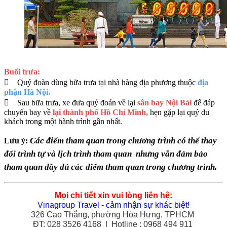
Buổi trưa:
 Quý đoàn dùng bữa trưa tại nhà hàng địa phương thuộc
địa
phận Hà Nội.
 Sau bữa trưa, xe đưa quý đoán về lại
sân bay Nội Bài
để đáp
chuyến bay về
lại thành phố Hồ Chí Minh,
hẹn gặp lại quý du
khách trong một hành trình gần nhất.
Các điểm tham quan trong chương trình có thể thay
Lưu ý:
đổi trình tự và lịch trình tham quan nhưng vẫn đảm bảo
tham quan đầy đủ các điểm tham quan trong chương trình.
Mọi chi tiết xin vui lòng liên hệ:
Vinagroup Travel - cảm nhận sự khác biệt!
326 Cao Thắng, phường Hòa Hưng, TPHCM
ĐT: 028 3526 4168 | Hotline : 0968 494 911