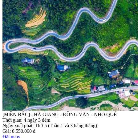
[MIỀN BẮC] - HÀ GIANG - ĐỒNG VĂN - NHO QUẾ
Thời gian:
4 ngày 3 đêm
Ngày xuất phát:
Thứ 5 (Tuần 1 và 3 hàng tháng)
Giá:
8.550.000 đ
Đặt ngay