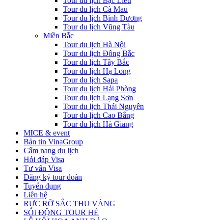
Tour du lịch Bạc Liêu
Tour du lịch Cà Mau
Tour du lịch Bình Dương
Tour du lịch Vũng Tàu
Miền Bắc
Tour du lịch Hà Nội
Tour du lịch Đông Bắc
Tour du lịch Tây Bắc
Tour du lịch Hạ Long
Tour du lịch Sapa
Tour du lịch Hải Phòng
Tour du lịch Lạng Sơn
Tour du lịch Thái Nguyên
Tour du lịch Cao Bằng
Tour du lịch Hà Giang
MICE & event
Bản tin VinaGroup
Cẩm nang du lịch
Hỏi đáp Visa
Tư vấn Visa
Đăng ký tour đoàn
Tuyển dụng
Liên hệ
RỰC RỠ SẮC THU VÀNG
SÔI ĐỘNG TOUR HÈ