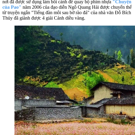
nơi đã được sử dụng làm bối cảnh để quay bộ phim nhựa
"Chuyện
của Pao"
năm 2006 của đạo diễn Ngô Quang Hải được chuyển thể
từ truyện ngắn "Tiếng đàn môi sau bờ rào đá" của nhà văn Đỗ Bích
Thủy đã giành được 4 giải Cánh diều vàng.