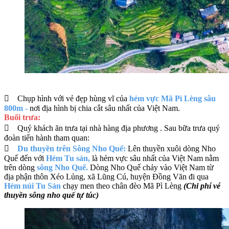
 Chụp hình với vẻ đẹp hùng vĩ của
hẻm vực Mã Pì Lèng sâu
800m -
nơi địa hình bị chia cắt sâu nhất của Việt Nam.
Buổi trưa:
 Quý khách ăn trưa tại nhà hàng địa phương . Sau bữa trưa quý
đoàn tiến hành tham quan:

Du thuyền trên Sông Nho Quế:
Lên thuyền xuôi dòng Nho
Quế đến với
Hẻm Tu sản,
là hẻm vực sâu nhất của Việt Nam nằm
trên dòng
sông Nho Quế.
Dòng Nho Quế chảy vào Việt Nam từ
địa phận thôn Xéo Lủng, xã Lũng Cú, huyện Đồng Văn đi qua
Hẻm núi Tu Sản
chạy men theo chân đèo Mã Pì Lèng
(Chi phí vé
thuyền sông nho quế tự túc)