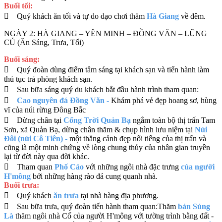
Buổi tối:
 Quý khách ăn tối và tự do dạo chơi thăm
Hà Giang
về đêm.
NGÀY 2: HÀ GIANG – YÊN MINH – ĐỒNG VĂN – LŨNG
CÚ (Ăn Sáng, Trưa, Tối)
Buổi sáng:
 Quý đoàn dùng điểm tâm sáng tại khách sạn và tiến hành làm
thủ tục trả phòng khách sạn.
 Sau bữa sáng quý du khách bắt đầu hành trình tham quan:

Cao nguyên đá Đồng Văn -
Khám phá vẻ đẹp hoang sơ, hùng
vĩ của núi rừng Đông Bắc
 Dừng chân tại
Cổng Trời Quản Bạ
ngắm toàn bộ thị trấn Tam
Sơn, xã Quản Bạ, dừng chân thăm & chụp hình lưu niệm tại
Núi
Đôi (núi Cô Tiên) -
một thắng cảnh đẹp nổi tiếng của thị trấn và
cũng là một minh chứng về lòng chung thủy của nhân gian truyền
lại từ đời này qua đời khác.
 Tham quan
Phố Cáo
với những ngôi nhà đặc trưng
của người
H'mông
bởi những hàng rào đá cung quanh nhà.
Buổi trưa:
 Quý khách
ăn trưa
tại nhà hàng địa phương.
 Sau bữa trưa, quý đoàn tiến hành tham quan:Thăm
bản Sủng
Là
thăm ngôi nhà Cổ của người H'mông với tường trình bằng đất -