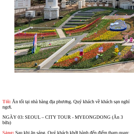
Tối:
Ăn tối tại nhà hàng địa phương. Quý khách về khách sạn nghỉ
ngơi.
NGÀY 03: SEOUL – CITY TOUR - MYEONGDONG (Ăn 3
bữa)
Sáng:
Sau khi ăn sáng
,
Quý khách khởi hành đến điểm tham quan: