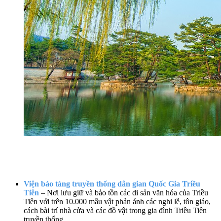
Viện bảo tàng truyền thống dân gian Quốc Gia Triều
Tiên
–
Nơi lưu giữ và bảo tồn các di sản văn hóa của Triều
Tiên với trên 10.000 mẫu vật phản ánh các nghi lễ, tôn giáo,
cách bài trí nhà cửa và các đồ vật trong gia đình Triều Tiên
truyền thống.