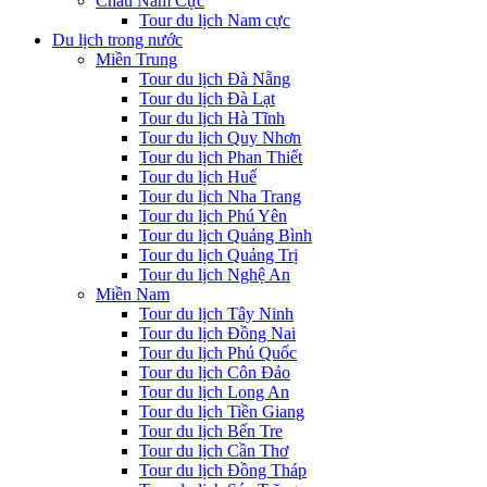
Châu Nam Cực
Tour du lịch Nam cực
Du lịch trong nước
Miền Trung
Tour du lịch Đà Nẵng
Tour du lịch Đà Lạt
Tour du lịch Hà Tĩnh
Tour du lịch Quy Nhơn
Tour du lịch Phan Thiết
Tour du lịch Huế
Tour du lịch Nha Trang
Tour du lịch Phú Yên
Tour du lịch Quảng Bình
Tour du lịch Quảng Trị
Tour du lịch Nghệ An
Miền Nam
Tour du lịch Tây Ninh
Tour du lịch Đồng Nai
Tour du lịch Phú Quốc
Tour du lịch Côn Đảo
Tour du lịch Long An
Tour du lịch Tiền Giang
Tour du lịch Bến Tre
Tour du lịch Cần Thơ
Tour du lịch Đồng Tháp