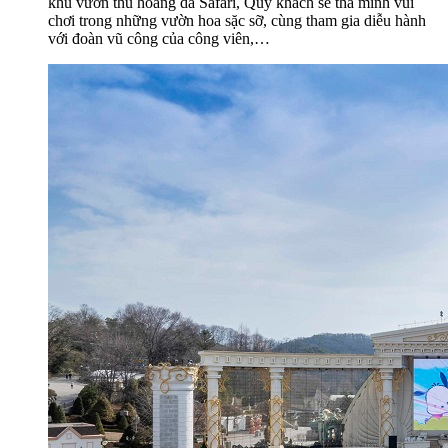
khu vườn thú hoang dã Safari, Quý khách sẽ thả mình vui
chơi trong những vườn hoa sặc sỡ, cùng tham gia diễu hành
với đoàn vũ công của công viên,…