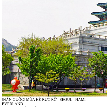
[HÀN QUỐC] MÙA HÈ RỰC RỠ - SEOUL - NAMI -
EVERLAND