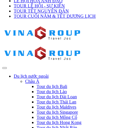
LỄ HỘI HOA ANH ĐÀO
TOUR LỄ HỘI - SỰ KIỆN
TOUR TẾT NGUYÊN ĐÁN
TOUR CUỐI NĂM & TẾT DƯƠNG LỊCH
Du lịch nước ngoài
Châu Á
Tour du lịch Bali
Tour du lịch Lào
Tour du lịch Đài Loan
Tour du lịch Thái Lan
Tour du lịch Maldives
Tour du lịch Singapore
Tour du lịch Mông Cổ
Tour du lịch Hong Kong
Tour du lịch Nhật Bản