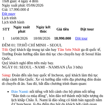
Thời gian:
4 ngày 4 đêm
Ngày xuất phát:
05/06/2026
Giá:
17.990.000 đ
Đặt ngay
Lịch trình
Lịch khởi hành
Ngày xuất
Ngày kết
STT
Giá tiền
Đặt tour
phát
thúc
1
14/08/2026
18/08/2026
18.990.000
Đặt tour
ĐÊM 01: TP.HỒ CHÍ MINH – SEOUL
Tối:
Quý khách tập trung tại
sân bay
Tân Sơn Nhất
ga đi quốc tế,
Trưởng Đoàn hướng dẫn làm thủ tục cho chuyến bay đi
Seoul Hàn
Quốc.
Quý khách nghỉ đêm trên máy bay.
NGÀY 01: SEOUL - NAMI – NAMSAN (Ăn 3 bữa)
Sáng:
Đoàn đến
sân bay quốc tế Incheon
, quý khách làm thủ tục
nhập cảnh Hàn Quốc. Xe và hướng dẫn viên địa phương đón đoàn
di chuyển đi ăn. Sau đó, bắt đầu chương trình tham quan:
Đảo Nami
:
nổi tiếng với bối cảnh cho bộ phim nổi tiếng
"Bản tình ca mùa đông", hòn đảo trở thành một hiện tượng du
lịch khắp Châu Á. Nami là đảo sông có hình bán nguyệt nằm
ở Chuncheon, là địa điểm thu hút du khách bởi cảnh quan