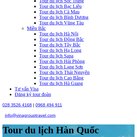
Tour du lịch Sóc Trăng
Tour du lịch Bạc Liêu
Tour du lịch Cà Mau
Tour du lịch Bình Dương
Tour du lịch Vũng Tàu
Miền Bắc
Tour du lịch Hà Nội
Tour du lịch Đông Bắc
Tour du lịch Tây Bắc
Tour du lịch Hạ Long
Tour du lịch Sapa
Tour du lịch Hải Phòng
Tour du lịch Lạng Sơn
Tour du lịch Thái Nguyên
Tour du lịch Cao Bằng
Tour du lịch Hà Giang
Tư vấn Visa
Đăng ký tour đoàn
028 3526 4168
|
0968 494 911
info@vinagrouptravel.com
Tour du lịch Hàn Quốc