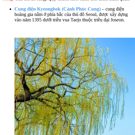
Cung điện Kyeongbok (Cảnh Phúc Cung)
–
cung điện
hoàng gia nằm ở phía bắc của thủ đô Seoul, được xây dựng
vào năm 1395 dưới triều vua Taejo thuộc triều đại Joseon.