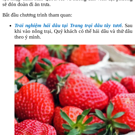
sẽ đón đoàn đi ăn trưa.
Bắt đầu chương trình tham quan:
Trải nghiệm hái dâu tại Trang trại dâu tây tươi
. Sau
khi vào nông trại, Quý khách có thể hái dâu và thử dâu
theo ý mình.