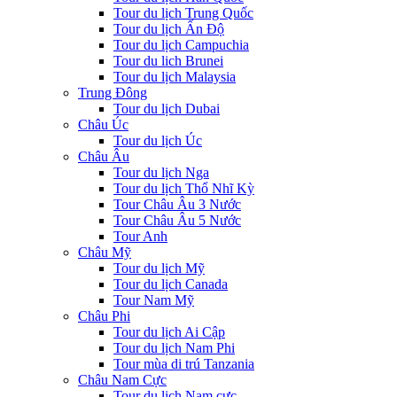
Tour du lịch Trung Quốc
Tour du lịch Ấn Độ
Tour du lịch Campuchia
Tour du lich Brunei
Tour du lịch Malaysia
Trung Đông
Tour du lịch Dubai
Châu Úc
Tour du lịch Úc
Châu Âu
Tour du lịch Nga
Tour du lịch Thổ Nhĩ Kỳ
Tour Châu Âu 3 Nước
Tour Châu Âu 5 Nước
Tour Anh
Châu Mỹ
Tour du lịch Mỹ
Tour du lịch Canada
Tour Nam Mỹ
Châu Phi
Tour du lịch Ai Cập
Tour du lịch Nam Phi
Tour mùa di trú Tanzania
Châu Nam Cực
Tour du lịch Nam cực