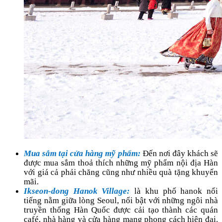
Mua sắm tại cửa hàng mỹ phẩm
:
Đến nơi đây khách sẽ
được mua sắm thoả thích những mỹ phẩm nội địa Hàn
với giá cả phải chăng cũng như nhiều quà tặng khuyến
mãi.
Ikseon-dong Hanok Village:
là khu phố hanok nổi
tiếng nằm giữa lòng Seoul, nổi bật với những ngôi nhà
truyền thống Hàn Quốc được cải tạo thành các quán
café, nhà hàng và cửa hàng mang phong cách hiện đại.