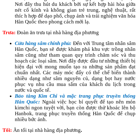
Nơi đây thu hút du khách bởi sự kết hợp hài hòa giữa
nét cổ kính và không gian trẻ trung, nghệ thuật, rất
thíc
h hợp để dạo phố, chụp ảnh và trải nghiệm văn hóa
Hàn Quốc theo phong cách mới lạ.
Trưa:
Đoàn ăn trưa tại nhà hàng địa phương
C
ửa hàng sâm chính phủ:
Đến với Trung tâm nhân sâm
Hàn Quốc, bạn sẽ được khám phá khu vực trồng nhân
sâm cũng như tham quan quy trình chăm sóc và thu
hoạch các loại sâm. Nơi đây được đầu tư những thiết bị
hiện đại với mong muốn tạo ra những sản phẩm đạt
chuẩn nhất. Các máy móc đấy có thể chế biến thành
nhiều dạng như sâm nguyên củ, dạng bọt hay nước
phục vụ nhu cầu mua sắm của khách du lịch trong
nước và quốc tế.
Bảo tàng Kim Chi và mặc trang phục truyền thống
Hàn Quốc:
Ngoài việc học bí quyết để tạo nên món
kimchi ngon tuyệt vời, bạn còn được thử khoác lên bộ
Hanbok, trang phục truyền thống Hàn Quốc để chụp
nhiều bức ảnh.
Tối:
Ăn tối tại nhà hàng địa phương
.