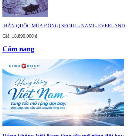
[HÀN QUỐC MÙA ĐÔNG] SEOUL - NAMI - EVERLAND
Giá:
18.890.000 đ
Cẩm nang
Hàng không Việt Nam tăng tốc mở rộng đội bay,