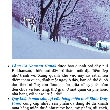
Làng Cổ Namsan Hanok
được bao quanh bởi dãy núi
Bukhansan, khiến nơi đây trở thành một địa điểm đẹp
như tranh vẽ. Xung quanh khu vực này có rất nhiều
điểm tham quan, dành một ngày ở đây, bạn có thể đi bộ
dọc theo những con đường mòn giữa rừng, ghé thăm
đền chùa và bảo tàng, thư giãn ở một quán cà phê hoặc
nhà hàng với view “triệu đô”.
Quý khách mua sắm tại cửa hàng miễn thuế Shila Duty
Free
:
cung cấp nhiều sản phẩm đa dạng để du khách
mua hàng miễn thuế như nước hoa, mỹ phẩm, túi xách,