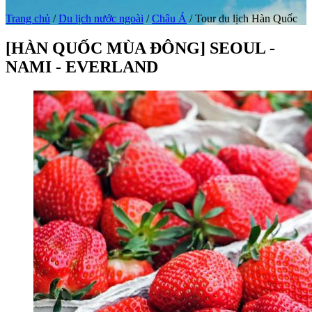
Trang chủ
/
Du lịch nước ngoài
/
Châu Á
/
Tour du lịch Hàn Quốc
[HÀN QUỐC MÙA ĐÔNG] SEOUL -
NAMI - EVERLAND