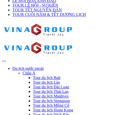
LỄ HỘI HOA ANH ĐÀO
TOUR LỄ HỘI - SỰ KIỆN
TOUR TẾT NGUYÊN ĐÁN
TOUR CUỐI NĂM & TẾT DƯƠNG LỊCH
Du lịch nước ngoài
Châu Á
Tour du lịch Bali
Tour du lịch Lào
Tour du lịch Đài Loan
Tour du lịch Thái Lan
Tour du lịch Maldives
Tour du lịch Singapore
Tour du lịch Mông Cổ
Tour du lịch Hong Kong
Tour du lịch Nhật Bản