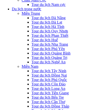
Châu Nam Cực
Tour du lịch Nam cực
Du lịch trong nước
Miền Trung
Tour du lịch Đà Nẵng
Tour du lịch Đà Lạt
Tour du lịch Hà Tĩnh
Tour du lịch Quy Nhơn
Tour du lịch Phan Thiết
Tour du lịch Huế
Tour du lịch Nha Trang
Tour du lịch Phú Yên
Tour du lịch Quảng Bình
Tour du lịch Quảng Trị
Tour du lịch Nghệ An
Miền Nam
Tour du lịch Tây Ninh
Tour du lịch Đồng Nai
Tour du lịch Phú Quốc
Tour du lịch Côn Đảo
Tour du lịch Long An
Tour du lịch Tiền Giang
Tour du lịch Bến Tre
Tour du lịch Cần Thơ
Tour du lịch Đồng Tháp