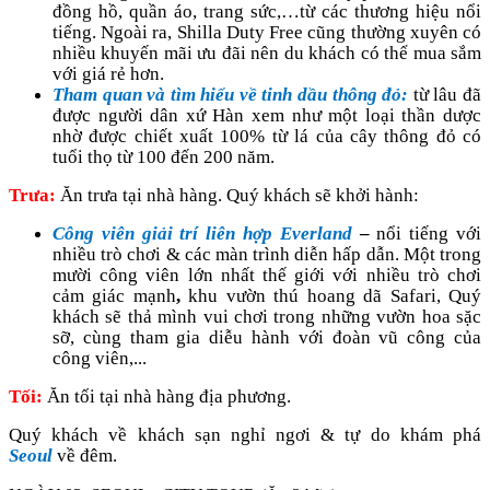
đồng hồ, quần áo, trang sức,…từ các thương hiệu nổi
tiếng. Ngoài ra, Shilla Duty Free cũng thường xuyên có
nhiều khuyến mãi ưu đãi nên du khách có thể mua sắm
với giá rẻ hơn.
Tham quan và tìm hiểu về tinh dầu thông đỏ:
từ lâu đã
được người dân xứ Hàn xem như một loại thần dược
nhờ được chiết xuất 100% từ lá của cây thông đỏ có
tuổi thọ từ 100 đến 200 năm.
Trưa:
Ăn trưa tại nhà hàng.
Quý khách sẽ khởi hành:
Công viên giải trí liên hợp Everland
–
nổi tiếng với
nhiều trò chơi & các màn trình diễn hấp dẫn. Một trong
mười công viên lớn nhất thế giới với nhiều trò chơi
cảm giác mạnh
,
khu vườn thú hoang dã Safari, Quý
khách sẽ thả mình vui chơi trong những vườn hoa sặc
sỡ, cùng tham gia diễu hành với đoàn vũ công của
công viên,...
Tối:
Ăn tối tại nhà hàng địa phương.
Quý khách về khách sạn nghỉ ngơi & tự do khám phá
Seoul
về đêm.