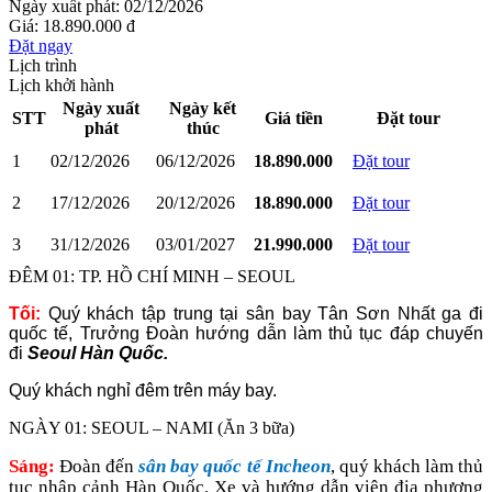
Ngày xuất phát:
02/12/2026
Giá:
18.890.000 đ
Đặt ngay
Lịch trình
Lịch khởi hành
Ngày xuất
Ngày kết
STT
Giá tiền
Đặt tour
phát
thúc
1
02/12/2026
06/12/2026
18.890.000
Đặt tour
2
17/12/2026
20/12/2026
18.890.000
Đặt tour
3
31/12/2026
03/01/2027
21.990.000
Đặt tour
ĐÊM 01: TP. HỒ CHÍ MINH – SEOUL
Tối:
Quý khách tập trung tại sân bay Tân Sơn Nhất ga đi
quốc tế, Trưởng Đoàn hướng dẫn làm thủ tục đáp chuyến
đi
Seoul Hàn Quốc.
Quý khách nghỉ đêm trên máy bay.
NGÀY 01: SEOUL – NAMI (Ăn 3 bữa)
Sáng:
Đoàn đến
sân bay quốc tế Incheon
, quý khách làm thủ
tục nhập cảnh Hàn Quốc. Xe và hướng dẫn viên địa phương