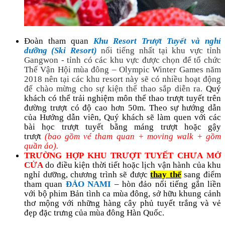
Đoàn tham quan
Khu Resort Trượt Tuyết và nghỉ
dưỡng (Ski Resort)
nổi tiếng nhất tại khu vực tỉnh
Gangwon - tỉnh có các khu vực được chọn để tổ chức
Thế Vận Hội mùa đông – Olympic Winter Games năm
2018 nên tại các khu resort này sẽ có nhiều hoạt động
để chào mừng cho sự kiện thể thao sắp diễn ra.
Quý
khách có thể trải nghiệm môn thể thao trượt tuyết trên
đường trượt có độ cao hơn 50m. Theo sự hướng dẫn
của Hướng dẫn viên, Quý khách sẽ làm quen với các
bài học trượt tuyết bằng máng trượt hoặc gậy
trượt
(bao gồm vé tham quan + moving walk + gồm
quần áo).
TRƯỜNG HỢP KHU TRƯỢT TUYẾT CHƯA MỞ
CỬA
do điều kiện thời tiết hoặc lịch vận hành của khu
nghỉ dưỡng, chương trình sẽ được
thay thế
sang điểm
tham quan
ĐẢO NAMI
– hòn đảo nổi tiếng gắn liền
với bộ phim Bản tình ca mùa đông, sở hữu khung cảnh
thơ mộng với những hàng cây phủ tuyết trắng và vẻ
đẹp đặc trưng của mùa đông Hàn Quốc.