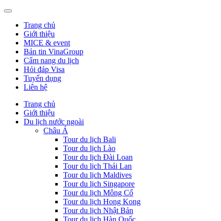
Trang chủ
Giới thiệu
MICE & event
Bản tin VinaGroup
Cẩm nang du lịch
Hỏi đáp Visa
Tuyển dụng
Liên hệ
Trang chủ
Giới thiệu
Du lịch nước ngoài
Châu Á
Tour du lịch Bali
Tour du lịch Lào
Tour du lịch Đài Loan
Tour du lịch Thái Lan
Tour du lịch Maldives
Tour du lịch Singapore
Tour du lịch Mông Cổ
Tour du lịch Hong Kong
Tour du lịch Nhật Bản
Tour du lịch Hàn Quốc