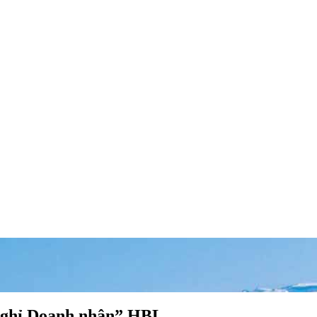
nghỉ Doanh nhân” HBL