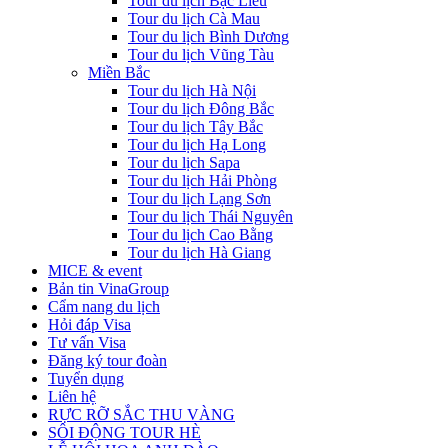
Tour du lịch Bạc Liêu
Tour du lịch Cà Mau
Tour du lịch Bình Dương
Tour du lịch Vũng Tàu
Miền Bắc
Tour du lịch Hà Nội
Tour du lịch Đông Bắc
Tour du lịch Tây Bắc
Tour du lịch Hạ Long
Tour du lịch Sapa
Tour du lịch Hải Phòng
Tour du lịch Lạng Sơn
Tour du lịch Thái Nguyên
Tour du lịch Cao Bằng
Tour du lịch Hà Giang
MICE & event
Bản tin VinaGroup
Cẩm nang du lịch
Hỏi đáp Visa
Tư vấn Visa
Đăng ký tour đoàn
Tuyển dụng
Liên hệ
RỰC RỠ SẮC THU VÀNG
SÔI ĐỘNG TOUR HÈ