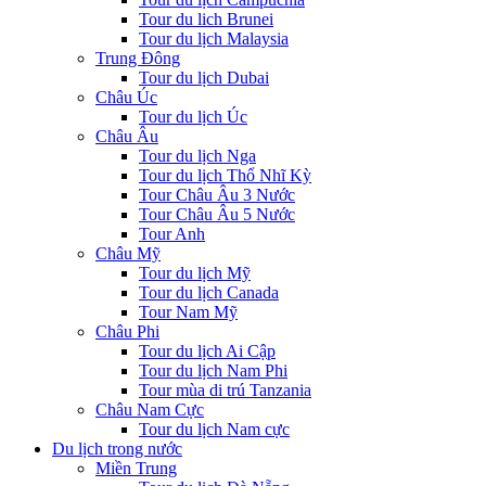
Tour du lich Brunei
Tour du lịch Malaysia
Trung Đông
Tour du lịch Dubai
Châu Úc
Tour du lịch Úc
Châu Âu
Tour du lịch Nga
Tour du lịch Thổ Nhĩ Kỳ
Tour Châu Âu 3 Nước
Tour Châu Âu 5 Nước
Tour Anh
Châu Mỹ
Tour du lịch Mỹ
Tour du lịch Canada
Tour Nam Mỹ
Châu Phi
Tour du lịch Ai Cập
Tour du lịch Nam Phi
Tour mùa di trú Tanzania
Châu Nam Cực
Tour du lịch Nam cực
Du lịch trong nước
Miền Trung