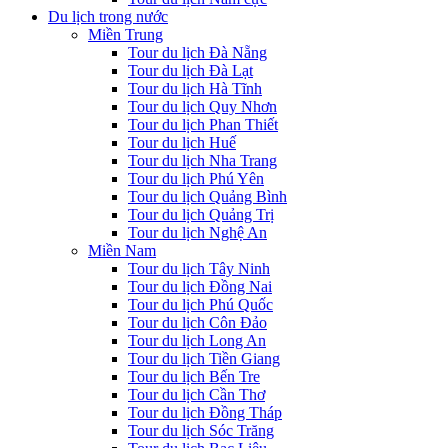
Du lịch trong nước
Miền Trung
Tour du lịch Đà Nẵng
Tour du lịch Đà Lạt
Tour du lịch Hà Tĩnh
Tour du lịch Quy Nhơn
Tour du lịch Phan Thiết
Tour du lịch Huế
Tour du lịch Nha Trang
Tour du lịch Phú Yên
Tour du lịch Quảng Bình
Tour du lịch Quảng Trị
Tour du lịch Nghệ An
Miền Nam
Tour du lịch Tây Ninh
Tour du lịch Đồng Nai
Tour du lịch Phú Quốc
Tour du lịch Côn Đảo
Tour du lịch Long An
Tour du lịch Tiền Giang
Tour du lịch Bến Tre
Tour du lịch Cần Thơ
Tour du lịch Đồng Tháp
Tour du lịch Sóc Trăng