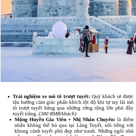
Trải nghiệm xe mô tô trượt tuyết:
Quý khách sẽ được
tận hưởng cảm giác phấn khích tột độ khi tự tay lái mô
tô trượt tuyết băng qua những rừng rộng lớn phủ đầy
tuyết trắng.
(380 RMB/khách)
Mộng Huyễn Gia Viên + Nhị Nhân Chuyển:
là điểm
nhấn không thể bỏ qua tại Làng Tuyết, nổi tiếng với
khung cảnh tuyết phủ đẹp như tranh. Những ngôi nhà