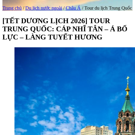
Trang chủ
/
Du lịch nước ngoài
/
Châu Á
/
Tour du lịch Trung Quốc
[TẾT DƯƠNG LỊCH 2026] TOUR
TRUNG QUỐC: CÁP NHĨ TÂN – Á BỐ
LỰC – LÀNG TUYẾT HƯƠNG