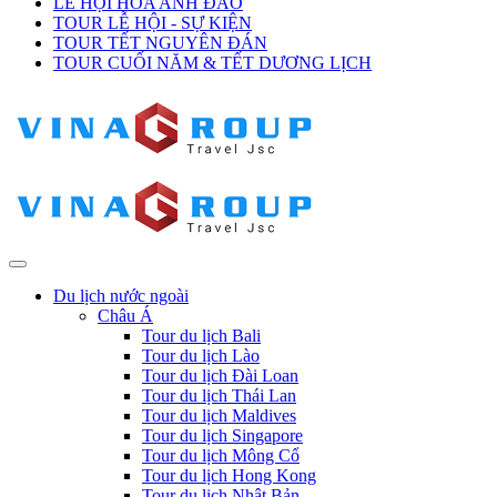
LỄ HỘI HOA ANH ĐÀO
TOUR LỄ HỘI - SỰ KIỆN
TOUR TẾT NGUYÊN ĐÁN
TOUR CUỐI NĂM & TẾT DƯƠNG LỊCH
Du lịch nước ngoài
Châu Á
Tour du lịch Bali
Tour du lịch Lào
Tour du lịch Đài Loan
Tour du lịch Thái Lan
Tour du lịch Maldives
Tour du lịch Singapore
Tour du lịch Mông Cổ
Tour du lịch Hong Kong
Tour du lịch Nhật Bản