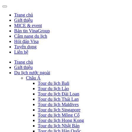
Trang chủ
Giới thiệu
MICE & event
Bản tin VinaGroup
Cẩm nang du lịch
Hỏi đáp Visa
Tuyển dụng
Liên hệ
Trang chủ
Giới thiệu
Du lịch nước ngoài
Châu Á
Tour du lịch Bali
Tour du lịch Lào
Tour du lịch Đài Loan
Tour du lịch Thái Lan
Tour du lịch Maldives
Tour du lịch Singapore
Tour du lịch Mông Cổ
Tour du lịch Hong Kong
Tour du lịch Nhật Bản
Tour du lịch Hàn Quốc