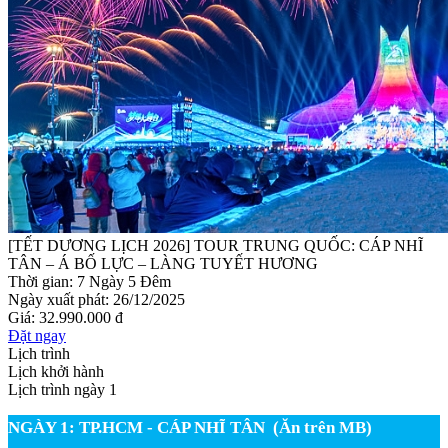
[TẾT DƯƠNG LỊCH 2026] TOUR TRUNG QUỐC: CÁP NHĨ
TÂN – Á BỐ LỰC – LÀNG TUYẾT HƯƠNG
Thời gian:
7 Ngày 5 Đêm
Ngày xuất phát:
26/12/2025
Giá:
32.990.000 đ
Đặt ngay
Lịch trình
Lịch khởi hành
Lịch trình ngày 1
NGÀY 1: TP.HCM - CÁP NHĨ TÂN (Ăn trên MB)