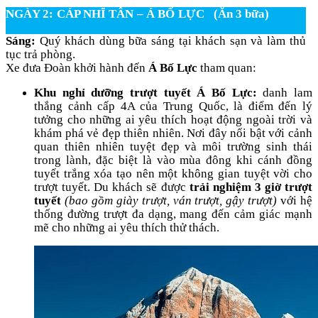
NGÀY 2: CÁP NHĨ TÂN – Á BỐ LỰC (Ăn 3 bữa)
Sáng:
Quý khách dùng bữa sáng tại khách sạn và làm thủ
tục trả phòng.
Xe đưa Đoàn khởi hành đến
Á Bố Lực
tham quan:
Khu nghỉ dưỡng trượt tuyết Á Bố Lực:
danh lam
thắng cảnh cấp 4A của Trung Quốc, là điểm đến lý
tưởng cho những ai yêu thích hoạt động ngoài trời và
khám phá vẻ đẹp thiên nhiên. Nơi đây nổi bật với cảnh
quan thiên nhiên tuyệt đẹp và môi trường sinh thái
trong lành, đặc biệt là vào mùa đông khi cánh đồng
tuyết trắng xóa tạo nên một không gian tuyệt vời cho
trượt tuyết. Du khách sẽ được
trải nghiệm 3 giờ trượt
tuyết
(bao gồm giày trượt, ván trượt, gậy trượt)
với hệ
thống đường trượt đa dạng,
mang đến cảm giác mạnh
mẽ cho những ai yêu thích thử thách.