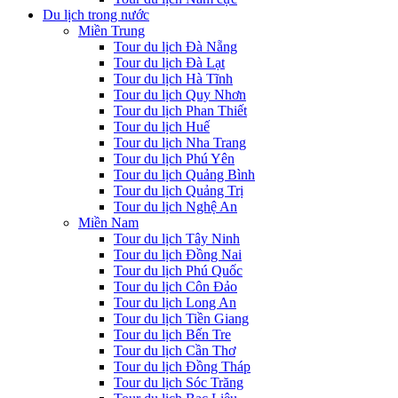
Du lịch trong nước
Miền Trung
Tour du lịch Đà Nẵng
Tour du lịch Đà Lạt
Tour du lịch Hà Tĩnh
Tour du lịch Quy Nhơn
Tour du lịch Phan Thiết
Tour du lịch Huế
Tour du lịch Nha Trang
Tour du lịch Phú Yên
Tour du lịch Quảng Bình
Tour du lịch Quảng Trị
Tour du lịch Nghệ An
Miền Nam
Tour du lịch Tây Ninh
Tour du lịch Đồng Nai
Tour du lịch Phú Quốc
Tour du lịch Côn Đảo
Tour du lịch Long An
Tour du lịch Tiền Giang
Tour du lịch Bến Tre
Tour du lịch Cần Thơ
Tour du lịch Đồng Tháp
Tour du lịch Sóc Trăng