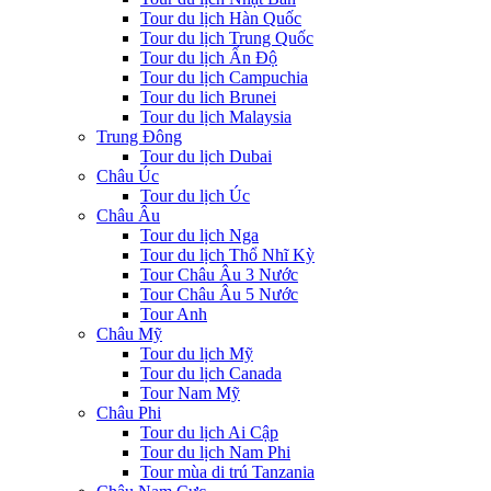
Tour du lịch Hàn Quốc
Tour du lịch Trung Quốc
Tour du lịch Ấn Độ
Tour du lịch Campuchia
Tour du lich Brunei
Tour du lịch Malaysia
Trung Đông
Tour du lịch Dubai
Châu Úc
Tour du lịch Úc
Châu Âu
Tour du lịch Nga
Tour du lịch Thổ Nhĩ Kỳ
Tour Châu Âu 3 Nước
Tour Châu Âu 5 Nước
Tour Anh
Châu Mỹ
Tour du lịch Mỹ
Tour du lịch Canada
Tour Nam Mỹ
Châu Phi
Tour du lịch Ai Cập
Tour du lịch Nam Phi
Tour mùa di trú Tanzania