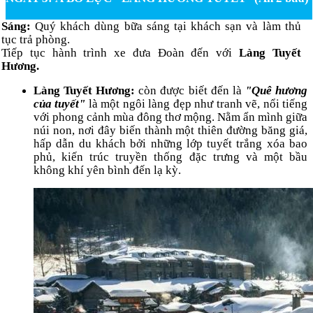
Sáng:
Quý khách dùng bữa sáng tại khách sạn và làm thủ
tục trả phòng.
Tiếp tục hành trình xe đưa Đoàn đến với
Làng Tuyết
Hương.
Làng Tuyết Hương:
còn được biết đến là
"Quê hương
của tuyết"
là một ngôi làng đẹp như tranh vẽ, nổi tiếng
với phong cảnh mùa đông thơ mộng. Nằm ẩn mình giữa
núi non, nơi đây biến thành một thiên đường băng giá,
hấp dẫn du khách bởi những lớp tuyết trắng xóa bao
phủ, kiến trúc truyền thống đặc trưng và một bầu
không khí yên bình đến lạ kỳ.