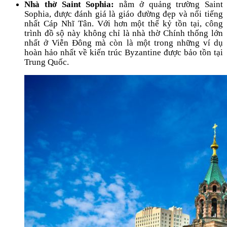
Nhà thờ Saint Sophia:
nằm ở quảng trường Saint
Sophia, được đánh giá là giáo đường đẹp và nổi tiếng
nhất Cáp Nhĩ Tân. Với hơn một thế kỷ tồn tại, công
trình đồ sộ này không chỉ là nhà thờ Chính thống lớn
nhất ở Viễn Đông mà còn là một trong những ví dụ
hoàn hảo nhất về kiến trúc Byzantine được bảo tồn tại
Trung Quốc.