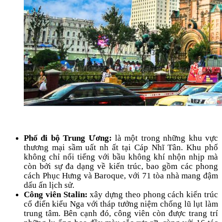
Phố đi bộ Trung Ương:
là một trong những khu vực
thương mại sầm uất nh
ất tại Cáp Nhĩ Tân. Khu phố
không chỉ nổi tiếng với bầu không khí nhộn nhịp mà
còn bởi sự đa dạng về kiến trúc, bao gồm các phong
cách Phục Hưng và Baroque, với 71 tòa nhà mang đậm
dấu ấn lịch sử.
Công viên Stalin:
xây dựng theo phong cách kiến trúc
cổ điển kiểu Nga với tháp tưởng niệm chống lũ lụt làm
trung tâm. Bên cạnh đó, công viên còn được trang trí