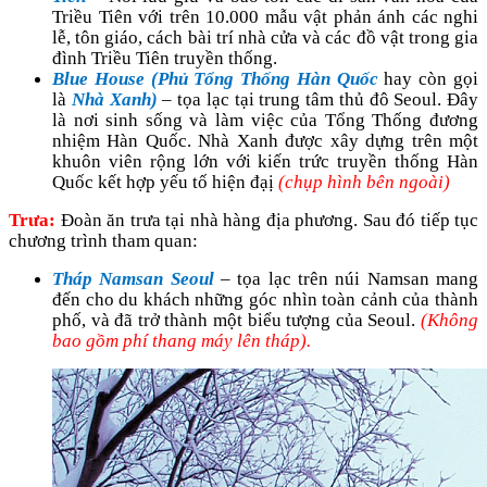
Triều Tiên với trên 10.000 mẫu vật phản ánh các nghi
lễ, tôn giáo, cách bài trí nhà cửa và các đồ vật trong gia
đình Triều Tiên truyền thống.
Blue House (Phủ Tổng Thống Hàn Quốc
hay còn gọi
là
Nhà Xanh)
– tọa lạc tại trung tâm thủ đô Seoul. Đây
là nơi sinh sống và làm việc của Tổng Thống đương
nhiệm Hàn Quốc. Nhà Xanh được xây dựng trên một
khuôn viên rộng lớn với kiến trức truyền thống Hàn
Quốc kết hợp yếu tố hiện đạị
(chụp hình bên ngoài)
Trưa
:
Đoàn ăn trưa tại nhà hàng địa phương. Sau đó tiếp tục
chương trình tham quan:
Tháp Namsan Seoul
– tọa lạc trên núi Namsan mang
đến cho du khách những góc nhìn toàn cảnh của thành
phố, và đã trở thành một biểu tượng của Seoul.
(Không
bao gồm phí thang máy lên tháp).