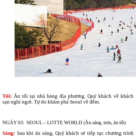
Tối:
Ăn tối tại nhà hàng địa phương. Quý khách về khách
sạn nghỉ ngơi. Tự do khám phá Seoul về đêm.
NGÀY 03: SEOUL – LOTTE WORLD (Ăn sáng, trưa, ăn tối)
Sáng:
Sau khi ăn sáng,
Quý khách sẽ tiếp tục chương trình