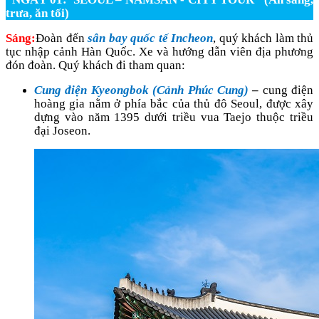
trưa, ăn tối)
Sáng:
Đoàn đến
sân bay quốc tế Incheon
, quý khách làm thủ
tục nhập cảnh Hàn Quốc. Xe và hướng dẫn viên địa phương
đón đoàn. Quý khách đi tham quan:
Cung điện Kyeongbok (Cảnh Phúc Cung)
–
cung điện
hoàng gia nằm ở phía bắc của thủ đô Seoul, được xây
dựng vào năm 1395 dưới triều vua Taejo thuộc triều
đại Joseon.