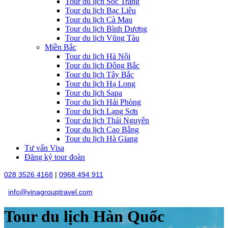
Tour du lịch Sóc Trăng
Tour du lịch Bạc Liêu
Tour du lịch Cà Mau
Tour du lịch Bình Dương
Tour du lịch Vũng Tàu
Miền Bắc
Tour du lịch Hà Nội
Tour du lịch Đông Bắc
Tour du lịch Tây Bắc
Tour du lịch Hạ Long
Tour du lịch Sapa
Tour du lịch Hải Phòng
Tour du lịch Lạng Sơn
Tour du lịch Thái Nguyên
Tour du lịch Cao Bằng
Tour du lịch Hà Giang
Tư vấn Visa
Đăng ký tour đoàn
028 3526 4168
|
0968 494 911
info@vinagrouptravel.com
Tour du lịch Hàn Quốc