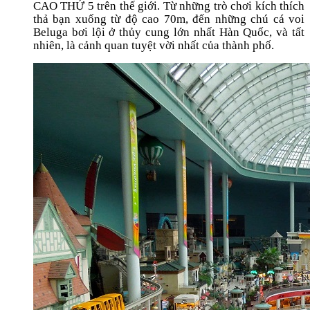
CAO THỨ 5 trên thế giới. Từ những trò chơi kích thích
thả bạn xuống từ độ cao 70m, đến những chú cá voi
Beluga bơi lội ở thủy cung lớn nhất Hàn Quốc, và tất
nhiên, là cảnh quan tuyệt vời nhất của thành phố.